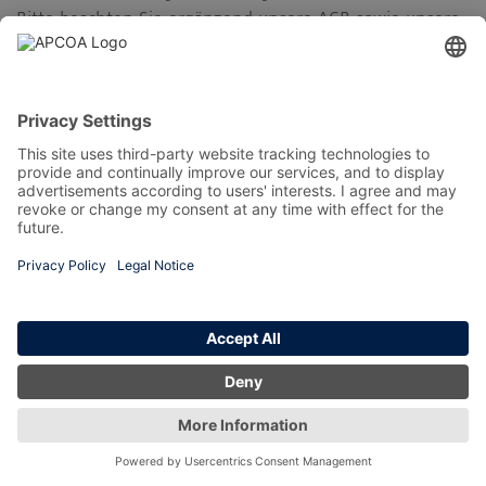
Bitte beachten Sie ergänzend unsere AGB sowie unsere
Datenschutzerklärung. Wir weisen gemäß § 36 VSBG,
darauf hin, dass der Betreiber nicht bereit und nicht
verpflichtet ist, an einem Streitbeilegungsverfahren vor
einer Verbraucherschlichtungsstelle teilzunehmen.
I. Informationen zum Anbieter
APCOA Deutschland GmbH
Luftfrachtzentrum 605/6, Ebene 6
70629 Stuttgart
Telefon: +49 711 94791-0
Telefax: +49 711 94791-860
E-Mail:
service@apcoa.de
Geschäftsführerin: Katrin Teichert
Sitz der Gesellschaft: Filderstadt
Registergericht: Amtsgericht Stuttgart
Registernummer: HRB 221831