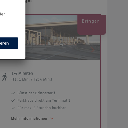
Bringer
Bringer
Previous
Next
1-4 Minuten
(T1: 1 Min. / T2: 4 Min.)
Günstiger Bringertarif
Parkhaus direkt am Terminal 1
Für max. 2 Stunden buchbar
Mehr Informationen