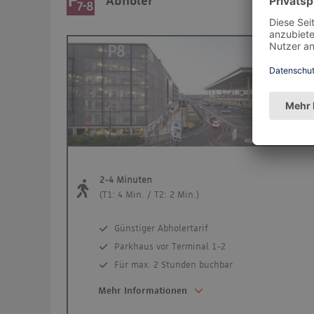
Abholer
Abhole
Previous
Ne
2-4 Minuten
(T1: 4 Min. / T2: 2 Min.)
Günstiger Abholertarif
Parkhaus vor Terminal 1-2
Für max. 2 Stunden buchbar
Mehr Informationen