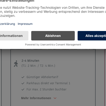
Abholer
r
Abholer
xt
Previous
Next
2-4 Minuten
(T1: 2 Min. / T2: 4 Min.)
Günstiger Abholertarif
Parkhaus direkt vor Terminal 1
Für max. 2 Stunden buchbar
Mehr Informationen