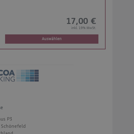
17,00 €
inkl. 19% MwSt.
Auswählen
se
aus P3
 Schönefeld
chland